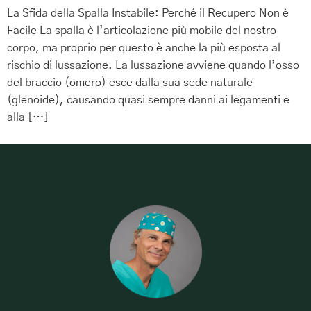
La Sfida della Spalla Instabile: Perché il Recupero Non è
Facile La spalla è l’articolazione più mobile del nostro
corpo, ma proprio per questo è anche la più esposta al
rischio di lussazione. La lussazione avviene quando l’osso
del braccio (omero) esce dalla sua sede naturale
(glenoide), causando quasi sempre danni ai legamenti e
alla […]