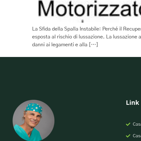
La Sfida della Spalla Instabile: Perché il Recup
esposta al rischio di lussazione. La lussazion
danni ai legamenti e alla […]
Link 
Casa
Casa