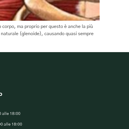
ro corpo, ma proprio per questo è anche la più
de naturale (glenoide), causando quasi sempre
o
0 alle 18:00
00 alle 18:00