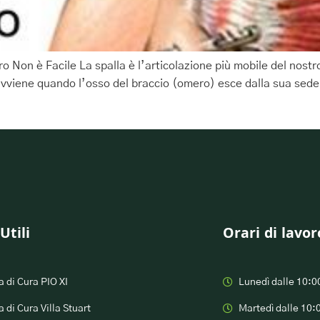
ero Non è Facile La spalla è l’articolazione più mobile del nost
e avviene quando l’osso del braccio (omero) esce dalla sua se
Utili
Orari di lavor
 di Cura PIO XI
Lunedì dalle 10:0
 di Cura Villa Stuart
Martedì dalle 10: