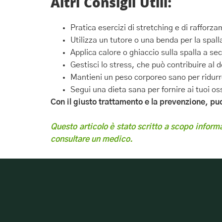
Altri Consigli Utili:
Pratica esercizi di stretching e di rafforza
Utilizza un tutore o una benda per la spall
Applica calore o ghiaccio sulla spalla a se
Gestisci lo stress, che può contribuire al d
Mantieni un peso corporeo sano per ridurre
Segui una dieta sana per fornire ai tuoi os
Con il giusto trattamento e la prevenzione, puoi 
Questo articolo è stato scritto a scopo informa
consultare un medico.