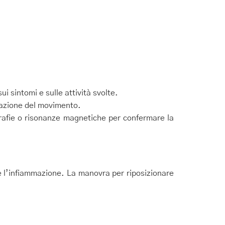
i sintomi e sulle attività svolte.
itazione del movimento.
rafie o risonanze magnetiche per confermare la
e e l’infiammazione. La manovra per riposizionare