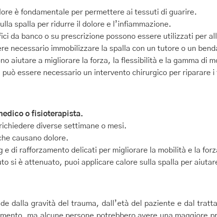
lore è fondamentale per permettere ai tessuti di guarire.
lla spalla per ridurre il dolore e l’infiammazione.
ici da banco o su prescrizione possono essere utilizzati per all
ere necessario immobilizzare la spalla con un tutore o un benda
no aiutare a migliorare la forza, la flessibilità e la gamma di 
, può essere necessario un intervento chirurgico per riparare i 
medico o fisioterapista.
ichiedere diverse settimane o mesi.
à che causano dolore.
g e di rafforzamento delicati per migliorare la mobilità e la forz
o si è attenuato, puoi applicare calore sulla spalla per aiutare 
nde dalla gravità del trauma, dall’età del paziente e dal tra
tamento, ma alcune persone potrebbero avere una maggiore pre