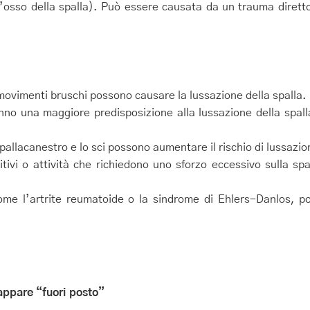
l’osso della spalla). Può essere causata da un trauma dirett
o movimenti bruschi possono causare la lussazione della spalla.
o una maggiore predisposizione alla lussazione della spalla
 pallacanestro e lo sci possono aumentare il rischio di lussazio
tivi o attività che richiedono uno sforzo eccessivo sulla spa
me l’artrite reumatoide o la sindrome di Ehlers-Danlos, po
 appare “fuori posto”