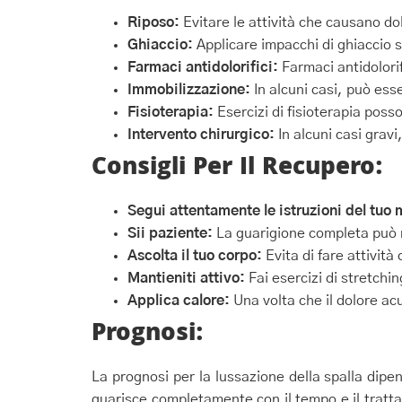
Riposo:
Evitare le attività che causano do
Ghiaccio:
Applicare impacchi di ghiaccio su
Farmaci antidolorifici:
Farmaci antidolorif
Immobilizzazione:
In alcuni casi, può ess
Fisioterapia:
Esercizi di fisioterapia posso
Intervento chirurgico:
In alcuni casi gravi
Consigli Per Il Recupero:
Segui attentamente le istruzioni del tuo 
Sii paziente:
La guarigione completa può r
Ascolta il tuo corpo:
Evita di fare attivit
Mantieniti attivo:
Fai esercizi di stretchin
Applica calore:
Una volta che il dolore acut
Prognosi:
La prognosi per la lussazione della spalla dipe
guarisce completamente con il tempo e il trat