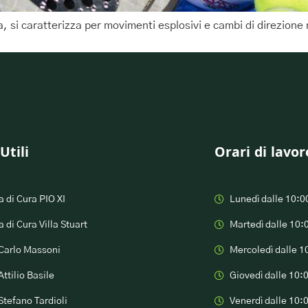
ita, si caratterizza per movimenti esplosivi e cambi di direzio
Utili
Orari di lavor
 di Cura PIO XI
Lunedì dalle 10:0
 di Cura Villa Stuart
Martedì dalle 10:
 Carlo Massoni
Mercoledì dalle 1
Attilio Basile
Giovedì dalle 10:
Stefano Tardioli
Venerdì dalle 10: