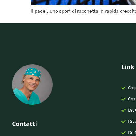
Il padel, uno sport di racchetta in rapida cresc
Link 
Casa
Casa
Dr.
Contatti
Dr. 
Dr. 