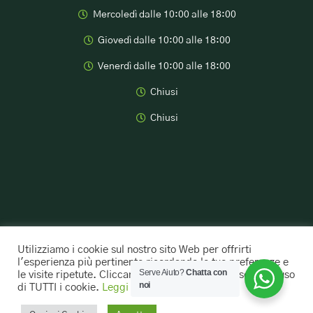
Mercoledì dalle 10:00 alle 18:00
Giovedì dalle 10:00 alle 18:00
Venerdì dalle 10:00 alle 18:00
Chiusi
Chiusi
Marco Maiotti ©2024 All rights reserved
Utilizziamo i cookie sul nostro sito Web per offrirti
l'esperienza più pertinente ricordando le tue preferenze e
Serve Aiuto?
Chatta con
le visite ripetute. Cliccando su "Accetta" acconsenti all'uso
Designed by Glesius.it
Privacy Policy
noi
di TUTTI i cookie.
Leggi di Più
Facebook