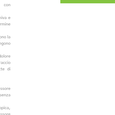
con
niva e
rmine
gono la
ongono
dolore
raccio
tte di
essore
 senza
opica,
essore