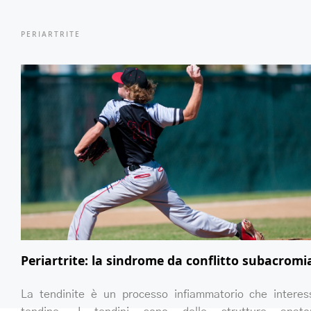
PERIARTRITE
Periartrite: la sindrome da conflitto subacromi
La tendinite è un processo infiammatorio che intere