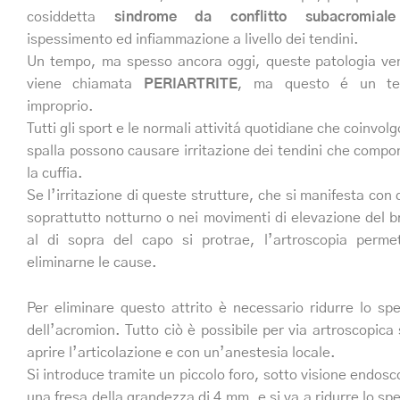
cosiddetta
sindrome da conflitto subacromiale
ispessimento ed infiammazione a livello dei tendini.
Un tempo, ma spesso ancora oggi, queste patologia ve
viene chiamata
PERIARTRITE
, ma questo é un te
improprio.
Tutti gli sport e le normali attivitá quotidiane che coinvol
spalla possono causare irritazione dei tendini che comp
la cuffia.
Se l’irritazione di queste strutture, che si manifesta con 
soprattutto notturno o nei movimenti di elevazione del b
al di sopra del capo si protrae, l’artroscopia perme
eliminarne le cause.
Per eliminare questo attrito è necessario ridurre lo sp
dell’acromion. Tutto ciò è possibile per via artroscopica
aprire l’articolazione e con un’anestesia locale.
Si introduce tramite un piccolo foro, sotto visione endosc
una fresa della grandezza di 4 mm, e si va a ridurre lo sp