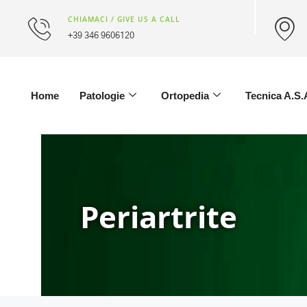
CHIAMACI / GIVE US A CALL
+39 346 9606120
Home
Patologie
Ortopedia
Tecnica A.S.
Periartrite