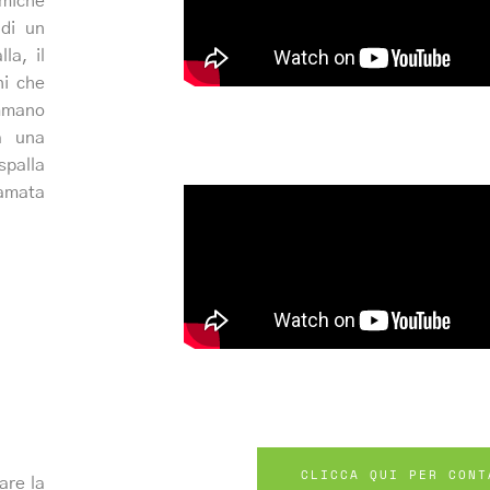
miche
 di un
la, il
ni che
ammano
a una
spalla
iamata
CLICCA QUI PER CONT
are la