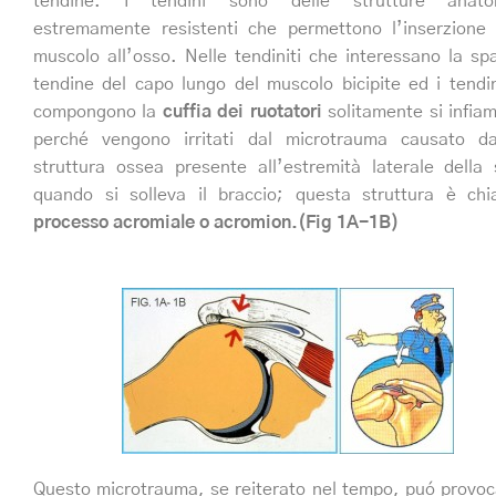
tendine. I tendini sono delle strutture anato
estremamente resistenti che permettono l’inserzione
muscolo all’osso. Nelle tendiniti che interessano la spal
tendine del capo lungo del muscolo bicipite ed i tendi
compongono la
cuffia dei ruotatori
solitamente si infi
perché vengono irritati dal microtrauma causato d
struttura ossea presente all’estremità laterale della 
quando si solleva il braccio; questa struttura è ch
processo acromiale o acromion.(Fig 1A-1B)
Questo microtrauma, se reiterato nel tempo, puó provoc